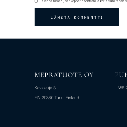
Tallenna nimeni, sähköpostiosoitteeni ja kotisivuni tähän
LÄHETÄ KOMMENTTI
MEPRATUOTE OY
PU
Kaviokuja 8
+358 
FIN-20380 Turku Finland