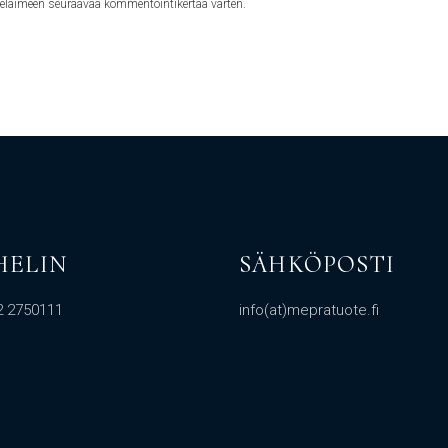
 selaimeen seuraavaa kommentointikertaa varten.
HELIN
SÄHKÖPOSTI
2 2750111
info(at)mepratuote.fi