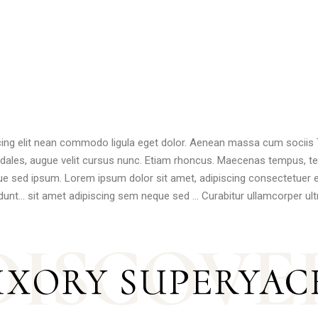
cing elit nean commodo ligula eget dolor. Aenean massa cum sociis
dales, augue velit cursus nunc. Etiam rhoncus. Maecenas tempus, 
ue sed ipsum. Lorem ipsum dolor sit amet, adipiscing consectetuer 
idunt… sit amet adipiscing sem neque sed … Curabitur ullamcorper ultr
D
I
S
C
O
V
E
UXORY SUPERYAC