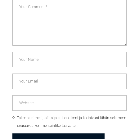
Tallenna nimeni, sähköpostiosoitteeni ja kotisivuni tähän selaimeen
seuraavaa kommentointikertaa varten.