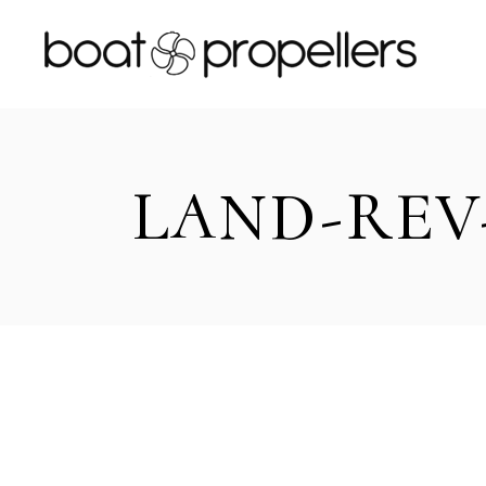
Skip
to
the
content
LAND-REV-