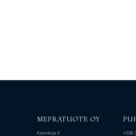
MEPRATUOTE OY
PU
Kaviokuja 8
+358 