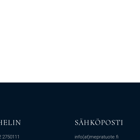
HELIN
SÄHKÖPOSTI
2 2750111
info(at)mepratuote.fi