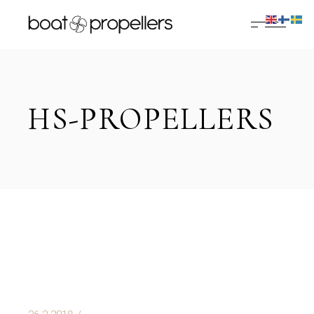
Skip
to
the
content
HS-PROPELLERS